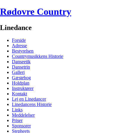
Rødovre Country
Linedance
Forside
Adresse
Bestyrelsen
Countrymusikkens Historie
Danseetik
Dansetrin
Galleri
Gæstebog
Holdplan
Instruktører
Kontakt
Lej en Linedancer
Linedancens Historie
Links
Meddelelser
Priser
Sponsorer
Stepheets